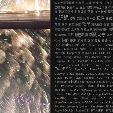
921
大猩猩玻璃
小紅點
工具
反推
台中
台灣
技
正確資訊
民主法治
生活
地震
‎佔領立法院‬
機
更新
肖像權
刷機
定位
服貿
法律
玻璃
相
紀錄
記錄
高雄
機
修理
旅遊
病毒
神話
教學
婚禮
康寧
救援
敗家
莫氏硬度
設備
硬
學運
陰極管
壹網通
媒體巨獸
無線基地台
新聞時事
新屋點滴
感想
計
著作權
滑鼠
網路
網聚
鍵盤
代管
網樂通
隱私
轉載
Am
Android
EC2
AP
APP
ARM
BBB
Beagl
Black
bug
build
buzz
C/C++
CCFL
Ce
chrome
‎CongressOccupied
COSCUP
CO
Linux
debug
demo
DNS
Domain Name
Dropbox
DTrace
Dual IP Stack
EC2
error
Explorer
Facebook
FireFox
Fixed
Flickr
FreeBSD
FreeDNS
FreeNAS
G+
Gateway
Gigabit
golang
Google
Google Map
G
Glass
H340
hack
hacking
HD2
HE
Hotfix
HomeServer
http
Hurricane Electric
IC
Internet
IE11
IM
innotop
Intelnet
ION
IP
I
IPv6
JavaScript
IPv4
jQuery
Kernel
Let’s En
Linux
MySQL
LT28i
MSN
mytop
NAS
Ne
nginx
NextPBX
Note
ntp
OIE
Op
OpenSource
PHP
openssh
OSDC
patch
Pi
Portable
powercfg
python
Raspberry Pi
Re
RouterBOARD
RouterOS
RTL-SDR
RTL2