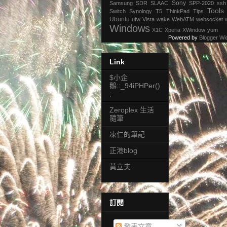
Sony
Samsung
SDR
SLAAC
SPP-2020
ssh
Tools
Switch
Synology
T5
ThinkPad
Tips
Ubuntu
ufw
Vista
wake
WebATM
websocket
Windows
X1C
Xperia
XWindow
yum
Powered by
Blogger Wi
Link
$小企
鵝::_94iPHPer()
;
Zeroplex 生活
隨筆
凍仁的筆記
正港blog
黃立夫
訂閱
發表文章