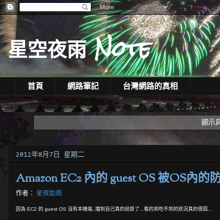
星空夜雨 Note
首頁
網路筆記
台灣網路的真相
顯示
2012年8月7日 星期二
Amazon EC2 內的 guest OS 被OS內
作者：
星夜如雨
因為 EC2 的 guest OS 沒有本機端..擋到自己真的就掛了...看的到吃不到的狀況真的很囧...