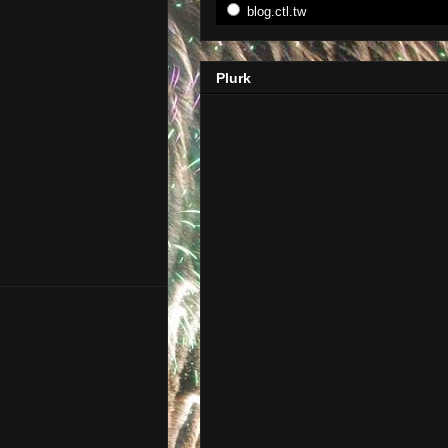
blog.ctl.tw
Plurk