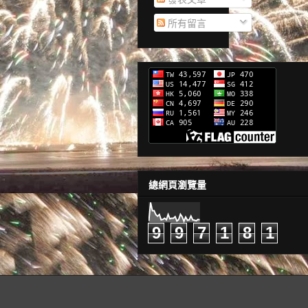
所有留言
總網頁瀏覽量
9
9
7
1
8
1