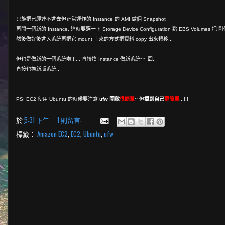
只能把已經連不進去但正常運作的 Instance 的 AMI 做個 Snapshot
再開一個新的 Instance, 這時要選一下 Storage Device Configuration 點 EBS Volumes 把 
然後做好後進入系統再把它 mount 上來的方式把資料 copy 出來轉移...
但也是做新的一個系統啦!!!... 直接換 Instance 做新系統~~ 囧..
直接也換新版系統..
PS: EC2 使用 Ubuntu 的時候要注意
ufw
開啟
很簡單
~ 但
擋到自己
更簡單
...!!!
於
5:31 下午
1 則留言:
標籤：
Amazon EC2
,
EC2
,
Ubuntu
,
ufw