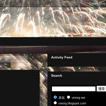
Activity Feed
Search
本站
uniorg.net
uniorg.blogspot.com