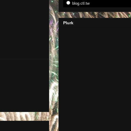
blog.ctl.tw
Plurk