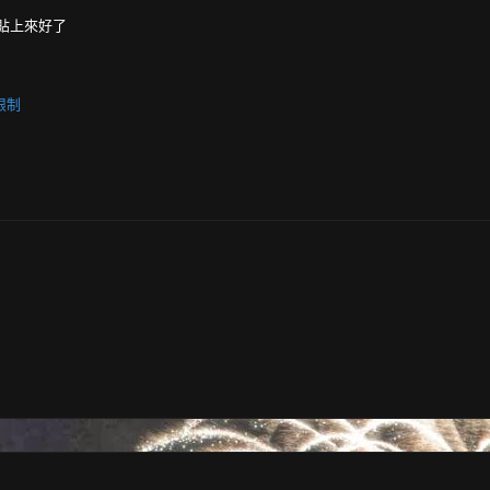
 貼上來好了
限制