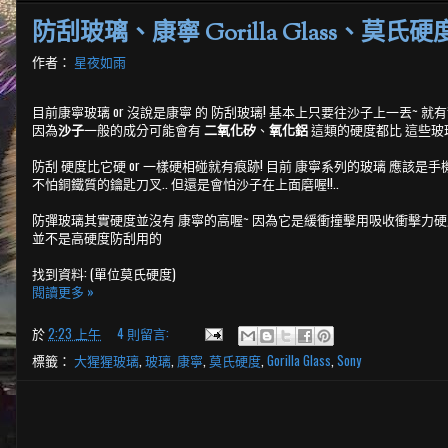
防刮玻璃、康寧 Gorilla Glass、莫氏硬
作者：
星夜如雨
目前康寧玻璃 or 沒說是康寧 的 防刮玻璃! 基本上只要往沙子上一丟~ 就
因為
沙子
一般的成分可能會有
二氧化矽
、
氧化鋁
這類的硬度都比 這些玻璃
防刮 硬度比它硬 or 一樣硬相碰就有痕跡! 目前 康寧系列的玻璃 應該是
不怕銅鐵質的鑰匙刀叉.. 但還是會怕沙子在上面磨喔!!..
防彈玻璃其實硬度並沒有 康寧的高喔~ 因為它是緩衝撞擊用吸收衝擊力
並不是高硬度防刮用的
找到資料: (單位莫氏硬度)
閱讀更多 »
於
2:23 上午
4 則留言:
標籤：
大猩猩玻璃
,
玻璃
,
康寧
,
莫氏硬度
,
Gorilla Glass
,
Sony