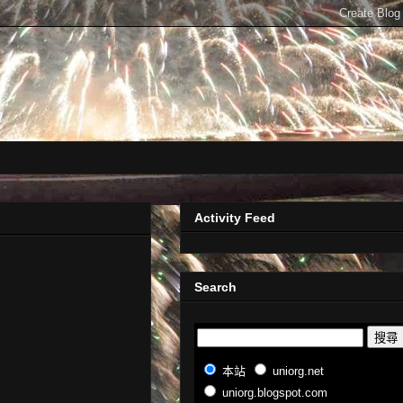
Activity Feed
Search
本站
uniorg.net
uniorg.blogspot.com