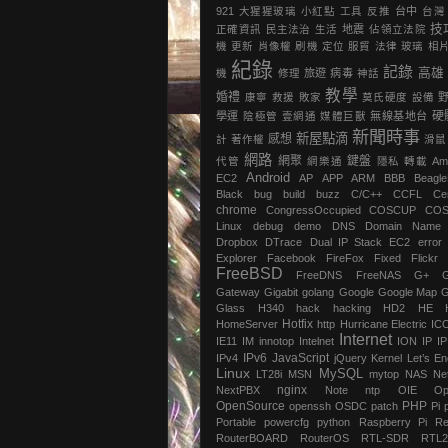
921
大猩猩玻璃
小紅點
工具
反推
台中
台灣
技
正確資訊
民主法治
生活
地震
‎佔領立法院‬
機
更新
肖像權
刷機
定位
服貿
法律
玻璃
相
紀錄
記錄
高雄
機
修理
旅遊
病毒
神話
教學
婚禮
康寧
救援
敗家
莫氏硬度
設備
硬
學運
陰極管
壹網通
媒體巨獸
無線基地台
新聞時事
新屋點滴
感想
計
著作權
滑鼠
網路
網聚
鍵盤
代管
網樂通
隱私
轉載
Am
Android
EC2
AP
APP
ARM
BBB
Beagl
Black
bug
build
buzz
C/C++
CCFL
Ce
chrome
‎CongressOccupied
COSCUP
CO
Linux
debug
demo
DNS
Domain Name
Dropbox
DTrace
Dual IP Stack
EC2
error
Explorer
Facebook
FireFox
Fixed
Flickr
FreeBSD
FreeDNS
FreeNAS
G+
Gateway
Gigabit
golang
Google
Google Map
G
Glass
H340
hack
hacking
HD2
HE
Hotfix
HomeServer
http
Hurricane Electric
IC
Internet
IE11
IM
innotop
Intelnet
ION
IP
I
IPv6
JavaScript
IPv4
jQuery
Kernel
Let’s En
Linux
MySQL
LT28i
MSN
mytop
NAS
Ne
nginx
NextPBX
Note
ntp
OIE
Op
OpenSource
PHP
openssh
OSDC
patch
Pi
Portable
powercfg
python
Raspberry Pi
Re
RouterBOARD
RouterOS
RTL-SDR
RTL2