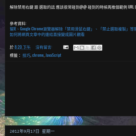
解除禁用右鍵 跟 選取的話 應該很常碰到@@ 碰到的時候再推個範例 URL
參考資料:
幫IE、Google Chrome瀏覽器解除「禁用滑鼠右鍵」、「禁止選取複製」等
如何將網頁文章中的連結直接變成圖片觀看
於
8:20 下午
沒有留言:
標籤：
技巧
,
chrome
,
JavaScript
2012年9月17日 星期一