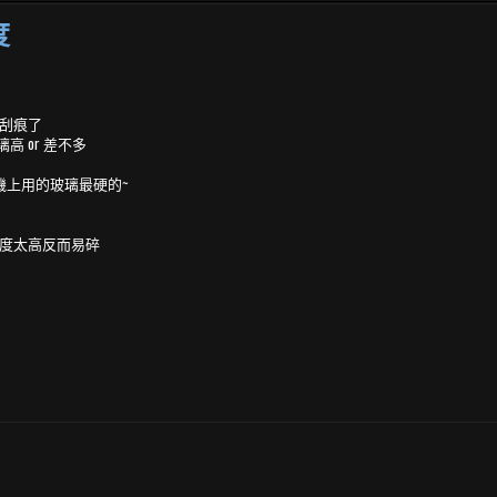
度
有刮痕了
高 or 差不多
手機上用的玻璃最硬的~
硬度太高反而易碎