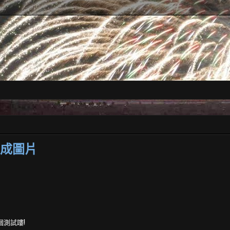
變成圖片
個測試嘍!