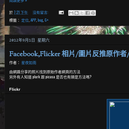
閱讀更多 »
於
7:21 下午
沒有留言:
標籤：
定位
,
APP
,
bug
,
G+
2012年9月1日 星期六
Facebook,Flicker 相片/圖片反推原作
作者：
星夜如雨
由網路分享的照片找到原始作者網頁的方法
另外有人知道 plurk 跟 picasa 是否也有類是方法嗎?
Flickr