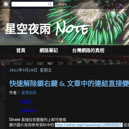
星空夜雨 Note
首頁
網路筆記
台灣網路的真相
2012年9月28日 星期五
快速解除鎖右鍵 & 文章中的連結直接
作者：
星夜如雨
[解除]
[顯示圖片]
Chrome 直接拉到書籤列上即可使用
顯示圖片就用參考資料中的
這
http://unkar.org/r/news4vip/1348583607