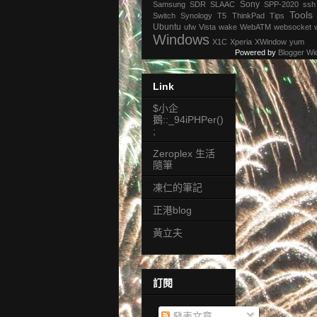
Sony
Samsung
SDR
SLAAC
SPP-2020
ssh
Tools
Switch
Synology
T5
ThinkPad
Tips
Ubuntu
ufw
Vista
wake
WebATM
websocket
Windows
X1C
Xperia
XWindow
yum
Powered by
Blogger Wi
Link
$小企
鵝::_94iPHPer()
;
Zeroplex 生活
隨筆
凍仁的筆記
正港blog
黃立夫
訂閱
發表文章