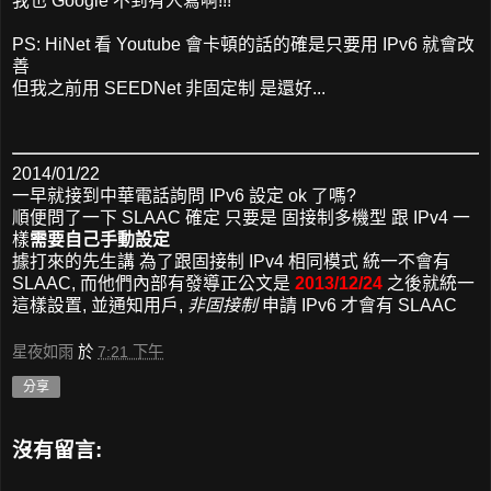
我也 Google 不到有人寫啊!!!
PS: HiNet 看 Youtube 會卡頓的話的確是只要用 IPv6 就會改
善
但我之前用 SEEDNet 非固定制 是還好...
2014/01/22
一早就接到中華電話詢問 IPv6 設定 ok 了嗎?
順便問了一下 SLAAC 確定 只要是 固接制多機型 跟 IPv4 一
樣
需要自己手動設定
據打來的先生講 為了跟固接制 IPv4 相同模式 統一不會有
SLAAC, 而他們內部有發導正公文是
2013/12/24
之後就統一
這樣設置, 並通知用戶,
非固接制
申請 IPv6 才會有 SLAAC
星夜如雨
於
7:21 下午
分享
沒有留言: