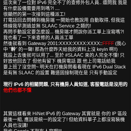
這次來了一位對 IPv6 完全不了的查修外包人員.. 還問我 我是
有什麼設備需要用到嗎?! ....
很顯然的第一次接到這種派工!
打電話回去問轉到機房端 一開始也教說用 自動取得, 但我這
條線我早測過並無 SLAAC Service 之類的!
再問手動設定要怎麼設... 機房端才問說你派工單上沒寫嗎?!
我也看了一下來查修的人員派工單
然後就看到 Gateway 2001:XXXX:XXXX:XXXX::
FFFF
(我心
中 "
幹
" 的一聲! 那為什麼昨天給我的資料上沒 keyin 啊!!)
我設上去後就可以用了... 至於 #SLAAC 來的人完全不懂! 只
好放他回去了 但他有留下 機房電話 跟 他上司電話給我
要上班了沒空問~ 明天在打機房問看看現在 IPv6 Dual Stack
是有無 SLAAC 的設置 難道固接制現在是 只有手動設定
現行 IPv6 的相關問題, 只有機房人員知道, 客服電話是沒用的
他們也都不懂
其實這樣看來 HiNet IPv6 的 Gateway 其實就是 你的 IP 區段
最後一組, 應該是統一的設定了! 但給資料單子上都沒寫裝機
人員也沒講!