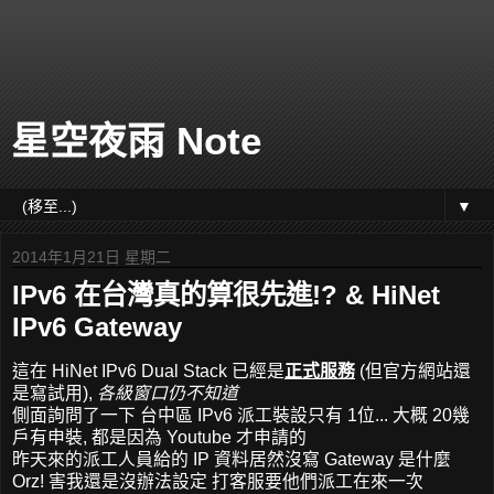
星空夜雨 Note
▼
2014年1月21日 星期二
IPv6 在台灣真的算很先進!? & HiNet
IPv6 Gateway
這在 HiNet IPv6 Dual Stack 已經是
正式服務
(但官方網站還
是寫試用),
各級窗口仍不知道
側面詢問了一下 台中區 IPv6 派工裝設只有 1位... 大概 20幾
戶有申裝, 都是因為 Youtube 才申請的
昨天來的派工人員給的 IP 資料居然沒寫 Gateway 是什麼
Orz! 害我還是沒辦法設定 打客服要他們派工在來一次