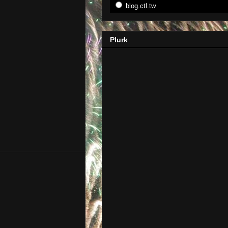
blog.ctl.tw
Plurk