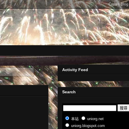
Activity Feed
Search
本站
uniorg.net
uniorg.blogspot.com