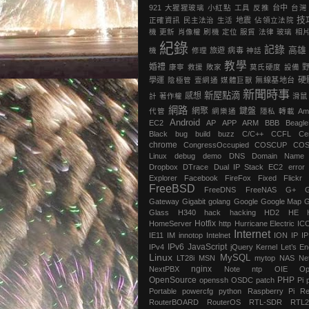
921
大猩猩玻璃
小紅點
工具
反推
台中
台灣
技
正確資訊
民主法治
生活
地震
‎佔領立法院‬
機
更新
肖像權
刷機
定位
服貿
法律
玻璃
相
紀錄
記錄
高雄
機
修理
旅遊
病毒
神話
教學
婚禮
康寧
救援
敗家
莫氏硬度
設備
硬
學運
陰極管
壹網通
媒體巨獸
無線基地台
新聞時事
新屋點滴
感想
計
著作權
滑鼠
網路
網聚
鍵盤
代管
網樂通
隱私
轉載
Am
Android
EC2
AP
APP
ARM
BBB
Beagl
Black
bug
build
buzz
C/C++
CCFL
Ce
chrome
‎CongressOccupied
COSCUP
CO
Linux
debug
demo
DNS
Domain Name
Dropbox
DTrace
Dual IP Stack
EC2
error
Explorer
Facebook
FireFox
Fixed
Flickr
FreeBSD
FreeDNS
FreeNAS
G+
Gateway
Gigabit
golang
Google
Google Map
G
Glass
H340
hack
hacking
HD2
HE
Hotfix
HomeServer
http
Hurricane Electric
IC
Internet
IE11
IM
innotop
Intelnet
ION
IP
I
IPv6
JavaScript
IPv4
jQuery
Kernel
Let’s En
Linux
MySQL
LT28i
MSN
mytop
NAS
Ne
nginx
NextPBX
Note
ntp
OIE
Op
OpenSource
PHP
openssh
OSDC
patch
Pi
Portable
powercfg
python
Raspberry Pi
Re
RouterBOARD
RouterOS
RTL-SDR
RTL2