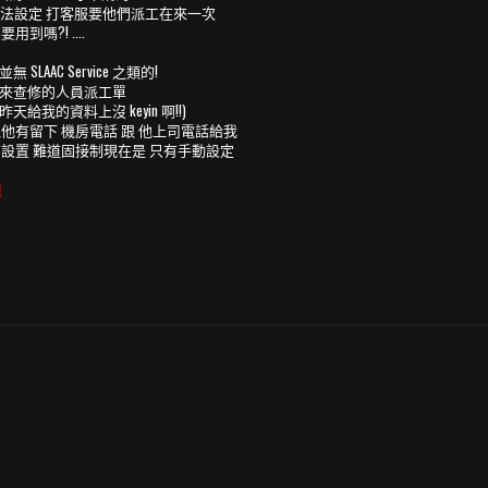
還是沒辦法設定 打客服要他們派工在來一次
嗎?! ....
AC Service 之類的!
一下來查修的人員派工單
昨天給我的資料上沒 keyin 啊!!)
 但他有留下 機房電話 跟 他上司電話給我
AAC 的設置 難道固接制現在是 只有手動設定
懂