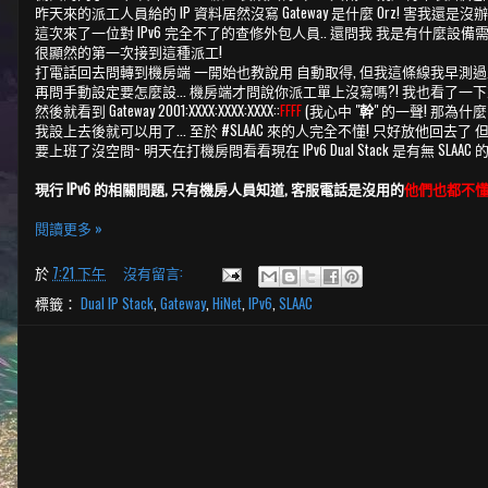
昨天來的派工人員給的 IP 資料居然沒寫 Gateway 是什麼 Orz! 害我
這次來了一位對 IPv6 完全不了的查修外包人員.. 還問我 我是有什麼設備需要用到
很顯然的第一次接到這種派工!
打電話回去問轉到機房端 一開始也教說用 自動取得, 但我這條線我早測過並無 SLA
再問手動設定要怎麼設... 機房端才問說你派工單上沒寫嗎?! 我也看了
然後就看到 Gateway 2001:XXXX:XXXX:XXXX::
FFFF
(我心中 "
幹
" 的一聲! 那為什麼
我設上去後就可以用了... 至於 #SLAAC 來的人完全不懂! 只好放他回去了
要上班了沒空問~ 明天在打機房問看看現在 IPv6 Dual Stack 是有無 SL
現行 IPv6 的相關問題, 只有機房人員知道, 客服電話是沒用的
他們也都不
閱讀更多 »
於
7:21 下午
沒有留言:
標籤：
Dual IP Stack
,
Gateway
,
HiNet
,
IPv6
,
SLAAC