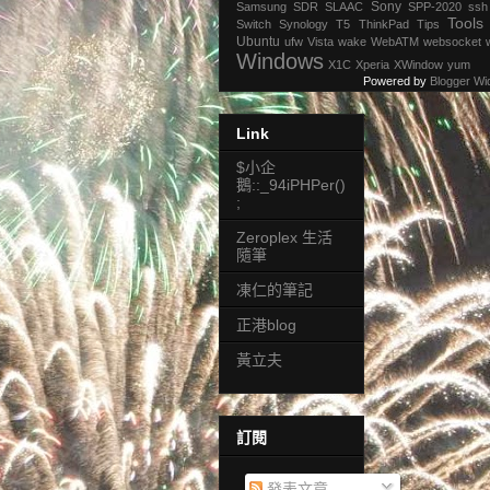
Sony
Samsung
SDR
SLAAC
SPP-2020
ssh
Tools
Switch
Synology
T5
ThinkPad
Tips
Ubuntu
ufw
Vista
wake
WebATM
websocket
Windows
X1C
Xperia
XWindow
yum
Powered by
Blogger Wi
Link
$小企
鵝::_94iPHPer()
;
Zeroplex 生活
隨筆
凍仁的筆記
正港blog
黃立夫
訂閱
發表文章