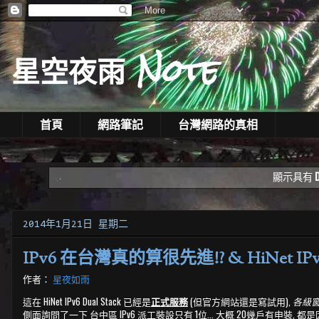
星空夜雨 Note
首頁
網路筆記
台灣網路的真相
顯示具有
D
2014年1月21日 星期二
IPv6 在台灣真的算很先進!? & HiNet IPv6
作者：
星夜如雨
這在 HiNet IPv6 Dual Stack 已經是
正式服務
(但官方網站還是寫試用),
各級
側面詢問了一下 台中區 IPv6 派工裝設只有 1位... 大概 20幾戶有申裝, 都是因