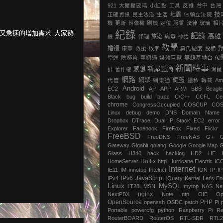
921
大猩猩玻璃
小紅點
工具
反推
台中
台灣
技
正確資訊
民主法治
生活
地震
‎佔領立法院‬
機
更新
肖像權
刷機
定位
服貿
法律
玻璃
相
求數量又急速的增加需求, 大家熟
紀錄
記錄
高雄
機
修理
旅遊
病毒
神話
教學
婚禮
康寧
救援
敗家
莫氏硬度
設備
硬
學運
陰極管
壹網通
媒體巨獸
無線基地台
新聞時事
新屋點滴
感想
計
著作權
滑鼠
網路
網聚
鍵盤
代管
網樂通
隱私
轉載
Am
Android
EC2
AP
APP
ARM
BBB
Beagl
Black
bug
build
buzz
C/C++
CCFL
Ce
chrome
‎CongressOccupied
COSCUP
CO
Linux
debug
demo
DNS
Domain Name
Dropbox
DTrace
Dual IP Stack
EC2
error
Explorer
Facebook
FireFox
Fixed
Flickr
FreeBSD
FreeDNS
FreeNAS
G+
Gateway
Gigabit
golang
Google
Google Map
G
Glass
H340
hack
hacking
HD2
HE
Hotfix
HomeServer
http
Hurricane Electric
IC
Internet
IE11
IM
innotop
Intelnet
ION
IP
I
IPv6
JavaScript
IPv4
jQuery
Kernel
Let’s En
Linux
MySQL
LT28i
MSN
mytop
NAS
Ne
nginx
NextPBX
Note
ntp
OIE
Op
OpenSource
PHP
openssh
OSDC
patch
Pi
Portable
powercfg
python
Raspberry Pi
Re
RouterBOARD
RouterOS
RTL-SDR
RTL2