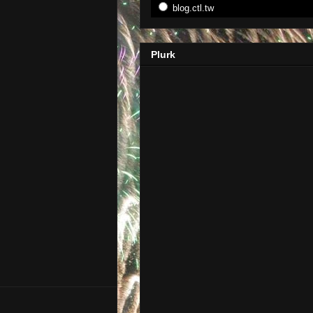
blog.ctl.tw
Plurk