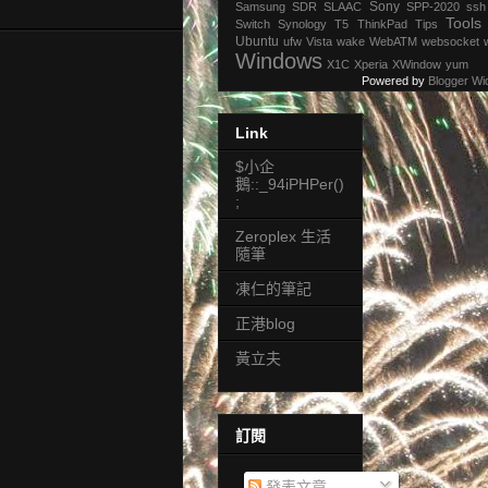
Sony
Samsung
SDR
SLAAC
SPP-2020
ssh
Tools
Switch
Synology
T5
ThinkPad
Tips
Ubuntu
ufw
Vista
wake
WebATM
websocket
Windows
X1C
Xperia
XWindow
yum
Powered by
Blogger Wi
Link
$小企
鵝::_94iPHPer()
;
Zeroplex 生活
隨筆
凍仁的筆記
正港blog
黃立夫
訂閱
發表文章