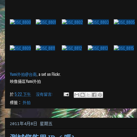
Yumi外拍@台南
, a set on Flickr.
映像攝區Yumi外拍
於
5:22 下午
沒有留言:
標籤：
外拍
2011年4月8日 星期五