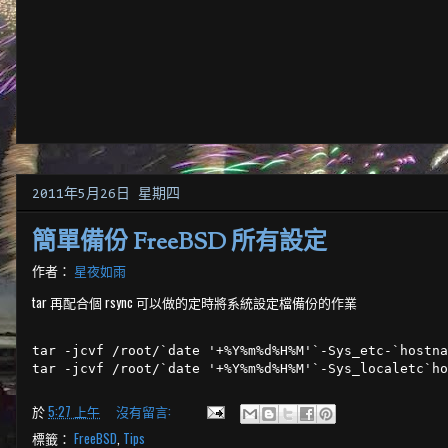
2011年5月26日 星期四
簡單備份 FreeBSD 所有設定
作者：
星夜如雨
tar 再配合個 rsync 可以做的定時將系統設定檔備份的作業
tar -jcvf /root/`date '+%Y%m%d%H%M'`-Sys_etc-`hostna
tar -jcvf /root/`date '+%Y%m%d%H%M'`-Sys_localetc`ho
於
5:27 上午
沒有留言:
標籤：
FreeBSD
,
Tips