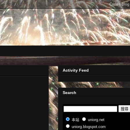
Activity Feed
Search
本站
uniorg.net
uniorg.blogspot.com