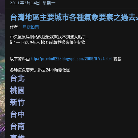
2011年2月14日 星期一
台灣地區主要城市各種氣象要素之過去2
作者：
星夜如雨
中央氣象局網站改版後我就找不到進入點了...
G了一下發現有人 blog 有!轉載過來做個紀錄
以下資料由
http://peterlai0223.blogspot.com/2009/07/24.html
轉載
各種氣象要素之過去24小時變化圖
台北
桃園
新竹
台中
台南