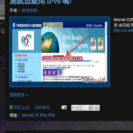
測試您能用 IPv6 嗎?
作者：
星夜如雨
Intern
悉 由四組 0~2
http://zh.wi
閱讀更多 »
於
2:07 上午
沒有留言:
標籤：
Internet
,
IP
,
IPv4
,
IPv6