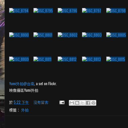
Yumi外拍@台南
, a set on Flickr.
映像攝區Yumi外拍
於
5:22 下午
沒有留言:
標籤：
外拍