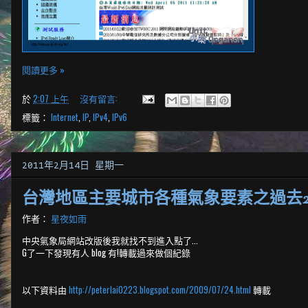
閱讀更多 »
於
2:07 上午
沒有留言:
標籤：
Internet
,
IP
,
IPv4
,
IPv6
2011年2月14日 星期一
台灣地區主要城市各種氣象要素之過去2
作者：
星夜如雨
中央氣象局網站改版後我就找不到進入點了...
G了一下發現有人 blog 有!轉載過來做個紀錄
以下資料由
http://peterlai0223.blogspot.com/2009/07/24.html
轉載