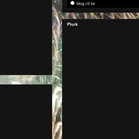
blog.ctl.tw
Plurk