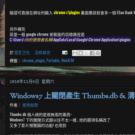
驗證可直接在網址列輸入
chrome://plugins
裏面應該就會多一個 ESun Bank WebA
另外補充
若是一般 google chrome 安裝版的目錄路徑是
C:\Users\
你的使用者名稱
\AppData\Local\Google\Chrome\Application\plugins
於
10:11 下午
沒有留言:
標籤：
chrome
,
plugin
,
Portable
,
WebATM
2010年11月6日 星期六
Windows7 上關閉產生 Thumbs.db & 
作者：
星夜如雨
Thumbs.db 個人絕的是很無用的東西~
Windows7 下的關閉方式跟以往不太一樣...他的選項名稱改了
又多了影片預覽圖的功能! 也用到