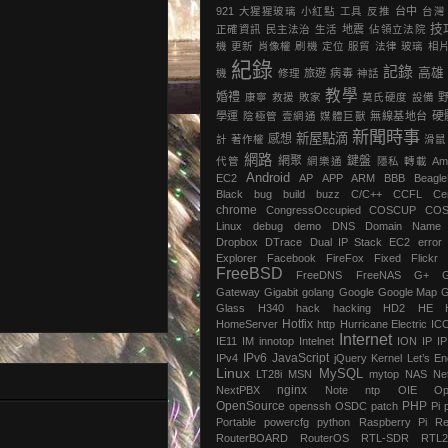
921
大猩猩玻璃
小紅點
工具
反推
台中
台灣
技
正確資訊
民主法治
生活
地震
‎佔領立法院‬
機
更新
肖像權
刷機
定位
服貿
法律
玻璃
相
紀錄
記錄
高雄
機
修理
旅遊
病毒
神話
教學
婚禮
康寧
救援
敗家
莫氏硬度
設備
硬
學運
陰極管
壹網通
媒體巨獸
無線基地台
新聞時事
新屋點滴
感想
計
著作權
滑鼠
網路
網聚
鍵盤
代管
網樂通
隱私
轉載
Am
Android
EC2
AP
APP
ARM
BBB
Beagl
Black
bug
build
buzz
C/C++
CCFL
Ce
chrome
‎CongressOccupied
COSCUP
CO
Linux
debug
demo
DNS
Domain Name
Dropbox
DTrace
Dual IP Stack
EC2
error
Explorer
Facebook
FireFox
Fixed
Flickr
FreeBSD
FreeDNS
FreeNAS
G+
Gateway
Gigabit
golang
Google
Google Map
G
Glass
H340
hack
hacking
HD2
HE
Hotfix
HomeServer
http
Hurricane Electric
IC
Internet
IE11
IM
innotop
Intelnet
ION
IP
I
IPv6
JavaScript
IPv4
jQuery
Kernel
Let’s En
Linux
MySQL
LT28i
MSN
mytop
NAS
Ne
nginx
NextPBX
Note
ntp
OIE
Op
OpenSource
PHP
openssh
OSDC
patch
Pi
Portable
powercfg
python
Raspberry Pi
Re
RouterBOARD
RouterOS
RTL-SDR
RTL2