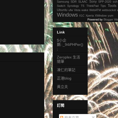
Sony
Samsung
SDR
SLAAC
SPP-2020
ssh
Tools
Switch
Synology
T5
ThinkPad
Tips
Ubuntu
ufw
Vista
wake
WebATM
websocket
Windows
X1C
Xperia
XWindow
yum
Powered by
Blogger Wi
Link
$小企
鵝::_94iPHPer()
;
Zeroplex 生活
隨筆
凍仁的筆記
正港blog
黃立夫
訂閱
發表文章