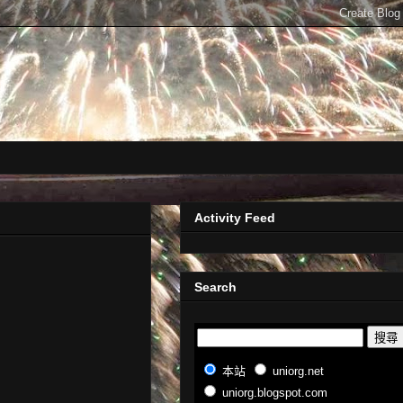
Activity Feed
Search
本站
uniorg.net
uniorg.blogspot.com