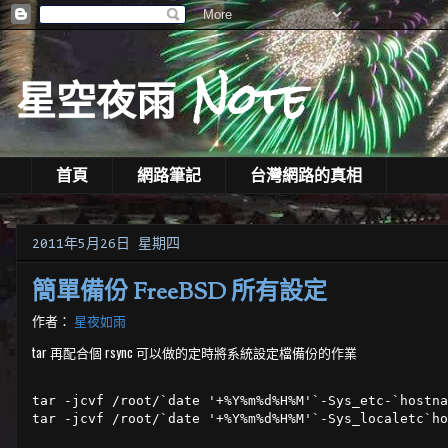
星空夜雨 Note
首頁
網路筆記
台灣網路的真相
2011年5月26日 星期四
簡單備份 FreeBSD 所有設定
作者：
星夜如雨
tar 再配合個 rsync 可以做的定時將系統設定檔備份的作業
tar -jcvf /root/`date '+%Y%m%d%H%M'`-Sys_etc-`hostna
tar -jcvf /root/`date '+%Y%m%d%H%M'`-Sys_localetc`ho