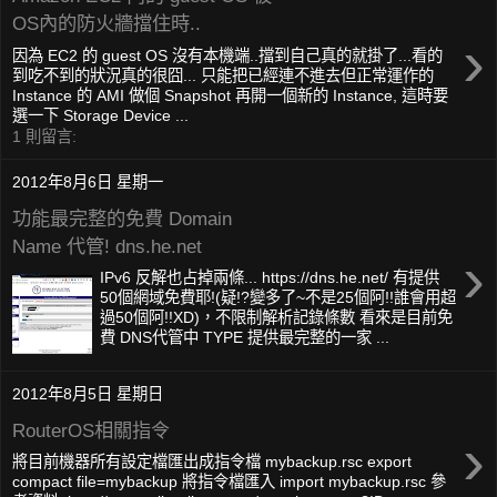
OS內的防火牆擋住時..
›
因為 EC2 的 guest OS 沒有本機端..擋到自己真的就掛了...看的
到吃不到的狀況真的很囧... 只能把已經連不進去但正常運作的
Instance 的 AMI 做個 Snapshot 再開一個新的 Instance, 這時要
選一下 Storage Device ...
1 則留言:
2012年8月6日 星期一
功能最完整的免費 Domain
Name 代管! dns.he.net
›
IPv6 反解也占掉兩條... https://dns.he.net/ 有提供
50個網域免費耶!(疑!?變多了~不是25個阿!!誰會用超
過50個阿!!XD)，不限制解析記錄條數 看來是目前免
費 DNS代管中 TYPE 提供最完整的一家 ...
2012年8月5日 星期日
RouterOS相關指令
›
將目前機器所有設定檔匯出成指令檔 mybackup.rsc export
compact file=mybackup 將指令檔匯入 import mybackup.rsc 參