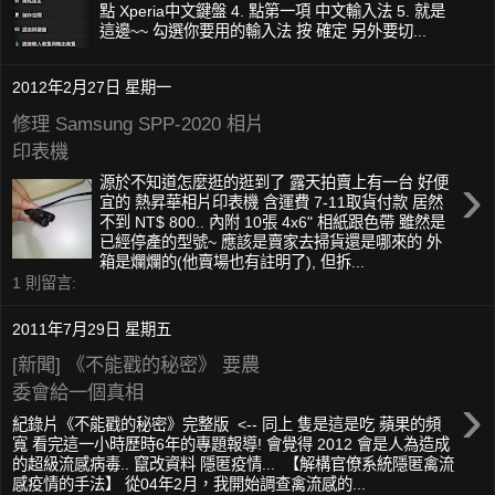
點 Xperia中文鍵盤 4. 點第一項 中文輸入法 5. 就是
這邊~~ 勾選你要用的輸入法 按 確定 另外要切...
2012年2月27日 星期一
修理 Samsung SPP-2020 相片
印表機
›
源於不知道怎麼逛的逛到了 露天拍賣上有一台 好便
宜的 熱昇華相片印表機 含運費 7-11取貨付款 居然
不到 NT$ 800.. 內附 10張 4x6" 相紙跟色帶 雖然是
已經停產的型號~ 應該是賣家去掃貨還是哪來的 外
箱是爛爛的(他賣場也有註明了), 但拆...
1 則留言:
2011年7月29日 星期五
[新聞] 《不能戳的秘密》 要農
委會給一個真相
›
紀錄片《不能戳的秘密》完整版 <-- 同上 隻是這是吃 蘋果的頻
寬 看完這一小時歷時6年的專題報導! 會覺得 2012 會是人為造成
的超級流感病毒.. 竄改資料 隱匿疫情... 【解構官僚系統隱匿禽流
感疫情的手法】 從04年2月，我開始調查禽流感的...