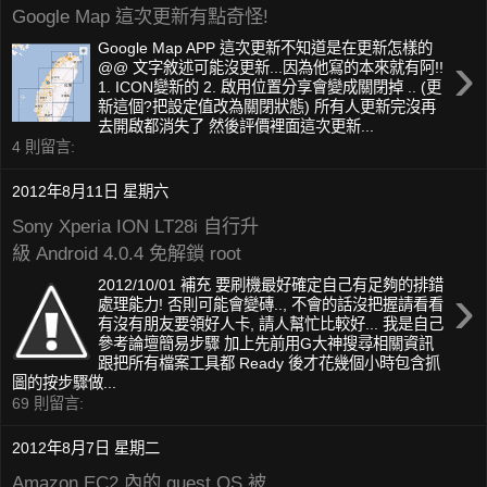
Google Map 這次更新有點奇怪!
Google Map APP 這次更新不知道是在更新怎樣的
›
@@ 文字敘述可能沒更新...因為他寫的本來就有阿!!
1. ICON變新的 2. 啟用位置分享會變成關閉掉 .. (更
新這個?把設定值改為關閉狀態) 所有人更新完沒再
去開啟都消失了 然後評價裡面這次更新...
4 則留言:
2012年8月11日 星期六
Sony Xperia ION LT28i 自行升
級 Android 4.0.4 免解鎖 root
›
2012/10/01 補充 要刷機最好確定自己有足夠的排錯
處理能力! 否則可能會變磚.., 不會的話沒把握請看看
有沒有朋友要領好人卡, 請人幫忙比較好... 我是自己
參考論壇簡易步驟 加上先前用G大神搜尋相關資訊
跟把所有檔案工具都 Ready 後才花幾個小時包含抓
圖的按步驟做...
69 則留言:
2012年8月7日 星期二
Amazon EC2 內的 guest OS 被