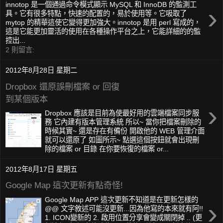
innotop 是​​一個通過命令模式顯示 MySQL 和 InnoDB 的監測工
›
具。它有很多特點，快速的配置的，易於使用等。它吸取了
mytop 的精華這使它變得更加強大。innotop 是​​用 perl 寫成的，
這是它能更加靈活的使用在各種操作平台之上，它能詳細的的監
控出...
2 則留言:
2012年8月28日 星期二
Dropbox 還原誤刪檔案 or 回復
到某個版本
›
Dropbox 應該是目前為使最好用的雲端檔案同步服
務 它內建有版本管理系統 所以~ 當你把檔案刪除的
時候其實~ 還是存在有備份 開啟他的 WEB 管理介面
就可以還原了 如圖所示~ 點選這個按鈕就會出現刪
除的檔案 or 目錄 在你要恢復的檔案 or...
2012年8月17日 星期五
Google Map 這次更新有點奇怪!
Google Map APP 這次更新不知道是在更新怎樣的
›
@@ 文字敘述可能沒更新...因為他寫的本來就有阿!!
1. ICON變新的 2. 啟用位置分享會變成關閉掉 .. (更