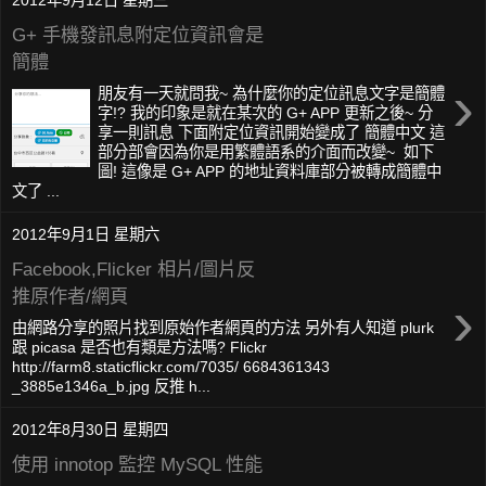
G+ 手機發訊息附定位資訊會是
簡體
›
朋友有一天就問我~ 為什麼你的定位訊息文字是簡體
字!? 我的印象是就在某次的 G+ APP 更新之後~ 分
享一則訊息 下面附定位資訊開始變成了 簡體中文 這
部分部會因為你是用繁體語系的介面而改變~ 如下
圖! 這像是 G+ APP 的地址資料庫部分被轉成簡體中
文了 ...
2012年9月1日 星期六
Facebook,Flicker 相片/圖片反
推原作者/網頁
›
由網路分享的照片找到原始作者網頁的方法 另外有人知道 plurk
跟 picasa 是否也有類是方法嗎? Flickr
http://farm8.staticflickr.com/7035/ 6684361343
_3885e1346a_b.jpg 反推 h...
2012年8月30日 星期四
使用 innotop 監控 MySQL 性能