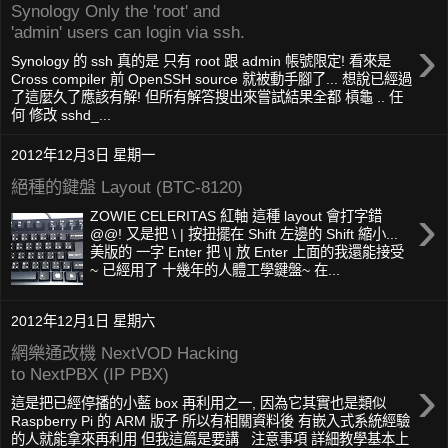
Synology Only the 'root' and
'admin' users can login via ssh.
›
Synology 的 ssh 真的是 只有 root 跟 admin 帳號限定! 看來是
Cross compiler 前 OpenSSH source 就被動手腳了... 想說已經過
了這麼久了應該有解! 但所有解答搜出來嘗試結果全都 槓龜 .. 任
何 修改 sshd_...
2012年12月3日 星期一
絕種的鍵盤 Layout (BTC-8120)
›
ZOWIE CELERITAS 紅軸 這種 layout 會打字錯
@@! 又是把 \ | 按扭擺在 Shift 左邊的 Shift 縮小...
美版的 一字 Enter 把 \| 放 Enter 上面的我還能接受
~ 已經用了 十幾年的人體工學鍵盤~ 在...
2012年12月1日 星期六
網樂通改機 NextVOD Hacking
to NextPBX (IP PBX)
›
這是把已經停播的小藍 box 再利用之一, 因為它其實也是類似
Raspberry Pi 的 ARM 版子 所以有相關資料後 有嵌入式系統經驗
的人就能拿來再利用 但我這篇是要講 注意事項 詳細教學基本上