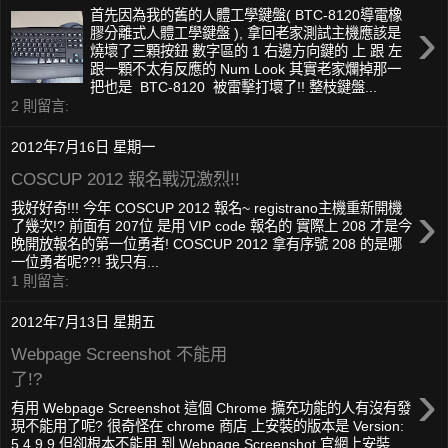
首先因為我的舊的人體工學鍵盤( BTC-8120導電橡
›
膠分離式人體工學鍵盤 ), 拿回老家測試主機應該是
燒壞了三顆按鈕 數字區的 1 右邊方向鍵的 上 跟 左
跟一顆不太有反應的 Num Look 其實老家爛掉那一
把也是 BTC-8120 被雷擊打壞了!! 整枝鍵盤...
2 則留言:
2012年7月16日 星期一
COSCUP 2012 報名戰況激烈!!
›
我好好奇!!! 今年 COSCUP 2012 報名~ registrano主機重新開機
了幾次!? 前面有 207位 是用 VIP code 報名的 實際上 208 才是今
晚開放報名的第一位勇者! COSCUP 2012 拿有序號 208 的是哪
一位勇者呢??! 我只有...
1 則留言:
2012年7月13日 星期五
Webpage Screenshot 不能用
了!?
›
有用 Webpage Screenshot 這個 Chrome 擴充功能的人有沒有發
現不能用了呢? 很奇怪在 chrome 商店 上安裝的版本是 Version:
5.4.9.9 但卻根本不能用 到 Webpage Screenshot 官網上安裝