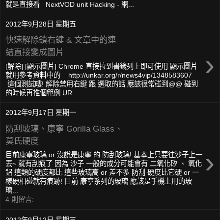
就是直接看 NextVOD unit Hacking - 網...
2012年9月28日 星期五
快速解除鎖右鍵 & 文章中的連
結直接變成圖片
›
[解除] [顯示圖片] Chrome 直接拉到書籤列上即可使用 顯示圖片
就用參考資料中的 http://unkar.org/r/news4vip/1348583607
這個測試嘍! 解除禁用右鍵 跟 選取的話 應該很常碰到@@ 碰到
的時候再推個範例 UR...
2012年9月17日 星期一
防刮玻璃、康寧 Gorilla Glass、
莫氏硬度
›
目前康寧玻璃 or 沒說是康寧 的 防刮玻璃! 基本上只要往沙子上一
丟~ 就有刮痕了 因為 沙子 一般的成分可能會有 二氧化矽 、 氧化
鋁 這類的硬度都比 這些玻璃高 or 差不多 防刮 硬度比它硬 or 一
樣硬相碰就有痕跡! 目前 康寧系列的玻璃 應該是手機上用的玻
璃...
4 則留言:
2012年9月12日 星期三