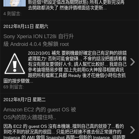
新這個?把設定值改為關閉狀態) 所有人更新完沒再
去開啟都消失了 然後評價裡面這次更新...
4 則留言:
2012年8月11日 星期六
Sony Xperia ION LT28i 自行升
級 Android 4.0.4 免解鎖 root
›
2012/10/01 補充 要刷機最好確定自己有足夠的排錯
處理能力! 否則可能會變磚.., 不會的話沒把握請看看
有沒有朋友要領好人卡, 請人幫忙比較好... 我是自己
參考論壇簡易步驟 加上先前用G大神搜尋相關資訊
跟把所有檔案工具都 Ready 後才花幾個小時包含抓
圖的按步驟做...
69 則留言:
2012年8月7日 星期二
Amazon EC2 內的 guest OS 被
OS內的防火牆擋住時..
›
因為 EC2 的 guest OS 沒有本機端..擋到自己真的就掛了...看的
到吃不到的狀況真的很囧... 只能把已經連不進去但正常運作的
Instance 的 AMI 做個 Snapshot 再開一個新的 Instance, 這時要