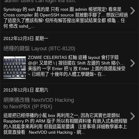
'admin' users can login via ssh.
›
Synology 的 ssh 真的是 只有 root 跟 admin 帳號限定! 看來是
Cross compiler 前 OpenSSH source 就被動手腳了... 想說已經過
了這麼久了應該有解! 但所有解答搜出來嘗試結果全都 槓龜 .. 任
何 修改 sshd_...
2012年12月3日 星期一
絕種的鍵盤 Layout (BTC-8120)
›
ZOWIE CELERITAS 紅軸 這種 layout 會打字錯
@@! 又是把 \ | 按扭擺在 Shift 左邊的 Shift 縮小...
美版的 一字 Enter 把 \| 放 Enter 上面的我還能接受
~ 已經用了 十幾年的人體工學鍵盤~ 在...
2012年12月1日 星期六
網樂通改機 NextVOD Hacking
to NextPBX (IP PBX)
›
這是把已經停播的小藍 box 再利用之一, 因為它其實也是類似
Raspberry Pi 的 ARM 版子 所以有相關資料後 有嵌入式系統經驗
的人就能拿來再利用 但我這篇是要講 注意事項 詳細教學基本上
就是直接看 NextVOD unit Hacking - 網...