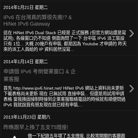
2014年1月21日 星期二
IPv6 在台灣真的算很先進!? &
HiNet IPv6 Gateway
›
這在 HiNet IPv6 Dual Stack 已經是 正式服務 (但官方網站還是寫
試用), 各級窗口仍不知道 側面詢問了一下 台中區 IPv6 派工裝設
只有 1位... 大概 20幾戶有申裝, 都是因為 Youtube 才申請的 昨天
來的派工人員給的 IP 資料居然沒寫...
2014年1月14日 星期二
申請個 IPv6 考倒營業窗口 & 企
業客服
›
首先 http://www.ipv6.hinet.net/ HiNet IPv6 網站上資料尚未更新
下載表格尚未更新 現在 已無試用 直接申裝... 但還是用試用申請
表格 當我換固接制時接到企業客服聯絡電話的時候就有順便問過
IPv6 我就說我有朋友現在就已經有申裝,...
2013年11月23日 星期六
昨晚跟早上換了五支T5燈座!
做一下紀錄五年壞了五支燈座, 比較常開關的客廳跟