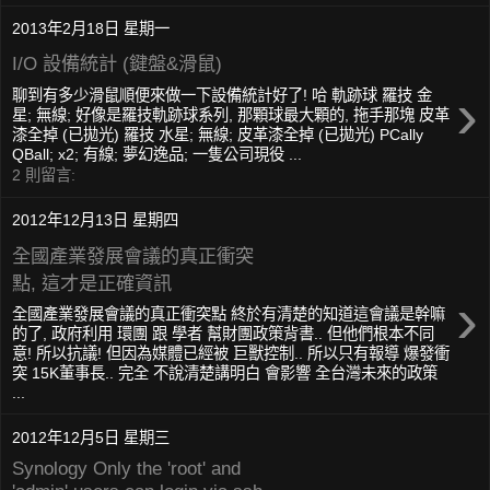
2013年2月18日 星期一
I/O 設備統計 (鍵盤&滑鼠)
›
聊到有多少滑鼠順便來做一下設備統計好了! 哈 軌跡球 羅技 金
星; 無線; 好像是羅技軌跡球系列, 那顆球最大顆的, 拖手那塊 皮革
漆全掉 (已拋光) 羅技 水星; 無線; 皮革漆全掉 (已拋光) PCally
QBall; x2; 有線; 夢幻逸品; 一隻公司現役 ...
2 則留言:
2012年12月13日 星期四
全國產業發展會議的真正衝突
點, 這才是正確資訊
›
全國產業發展會議的真正衝突點 終於有清楚的知道這會議是幹嘛
的了, 政府利用 環團 跟 學者 幫財團政策背書.. 但他們根本不同
意! 所以抗議! 但因為媒體已經被 巨獸控制.. 所以只有報導 爆發衝
突 15K董事長.. 完全 不說清楚講明白 會影響 全台灣未來的政策
...
2012年12月5日 星期三
Synology Only the 'root' and