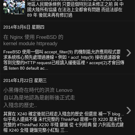
地區人民關係條例 只要這個特別法未修正之前 與 中
國大陸所有協議 在法治上全都會有問題 而這法卻在
89 年 後就未再有修訂過
2014年3月6日 星期四
在 Nginx 使用 FreeBSD 的
kernel module httpready
›
FreeBSD 使用一個叫 accept_filter(9) 的機制能允許應用程式要
求系統核心預先處理過連線。例如，accf_http(9) 接收過濾器會
等到完整的HTTP request己經讀入緩衝區裡，accept(2)才會回傳
值 listen 80 default ac...
2014年1月22日 星期三
小黑傳奇在時代的洪流 Lenovo
自以為是地認為是創新後正式走
›
入殘念的歷史..
其實在 X240 確定後就已經走入殘念的歷史 但還是 補一下 blog ..
似乎有人還搞不懂 末代完整的 ThinkPad 是哪一台 X220 是末代
完整的 #ThinkPad X230 半殘 鍵盤 從 七列經典 變 六列孤島式鍵
帽 X240 全殘 鍵盤完整小紅點 三...