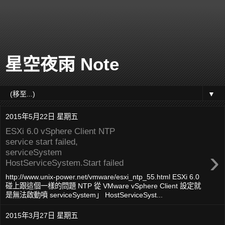
星空夜雨 Note
▼
2015年5月22日 星期五
ESXi 6.0 vSphere Client NTP
service start failed,
›
serviceSystem
HostServiceSystem.Start failed
http://www.unix-power.net/vmware/esxi_ntp_55.html ESXi 6.0
碰上跟這個一樣的問題 NTP 從 VMware vSphere Client 設定就
是無法啟動噴 serviceSystem」 HostServiceSyst...
2015年3月27日 星期五