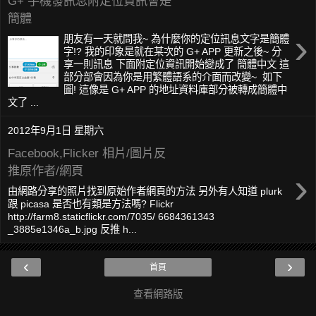
G+ 手機發訊息附定位資訊會是
簡體
›
朋友有一天就問我~ 為什麼你的定位訊息文字是簡體
字!? 我的印象是就在某次的 G+ APP 更新之後~ 分
享一則訊息 下面附定位資訊開始變成了 簡體中文 這
部分部會因為你是用繁體語系的介面而改變~ 如下
圖! 這像是 G+ APP 的地址資料庫部分被轉成簡體中
文了 ...
2012年9月1日 星期六
Facebook,Flicker 相片/圖片反
推原作者/網頁
›
由網路分享的照片找到原始作者網頁的方法 另外有人知道 plurk
跟 picasa 是否也有類是方法嗎? Flickr
http://farm8.staticflickr.com/7035/ 6684361343
_3885e1346a_b.jpg 反推 h...
‹
›
首頁
查看網路版