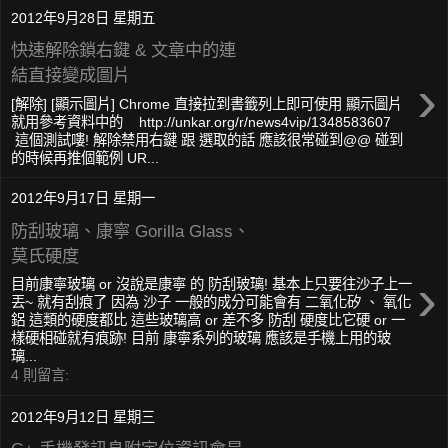
2012年9月28日 星期五
快速解除鎖右鍵 & 文章中的連
結直接變成圖片
›
[解除] [顯示圖片] Chrome 直接拉到書籤列上即可使用 顯示圖片
就用參考資料中的 http://unkar.org/r/news4vip/1348583607
這個測試嘍! 解除禁用右鍵 跟 選取的話 應該很常碰到@@ 碰到
的時候再推個範例 UR...
2012年9月17日 星期一
防刮玻璃、康寧 Gorilla Glass、
莫氏硬度
›
目前康寧玻璃 or 沒說是康寧 的 防刮玻璃! 基本上只要往沙子上一
丟~ 就有刮痕了 因為 沙子 一般的成分可能會有 二氧化矽 、 氧化
鋁 這類的硬度都比 這些玻璃高 or 差不多 防刮 硬度比它硬 or 一
樣硬相碰就有痕跡! 目前 康寧系列的玻璃 應該是手機上用的玻
璃...
4 則留言:
2012年9月12日 星期三