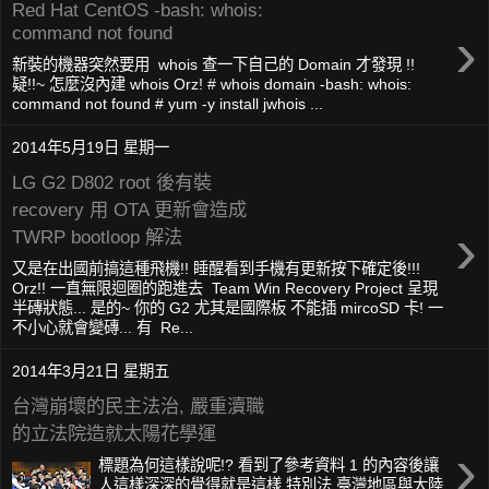
Red Hat CentOS -bash: whois:
›
command not found
新裝的機器突然要用 whois 查一下自己的 Domain 才發現 !!
疑!!~ 怎麼沒內建 whois Orz! # whois domain -bash: whois:
command not found # yum -y install jwhois ...
2014年5月19日 星期一
LG G2 D802 root 後有裝
recovery 用 OTA 更新會造成
›
TWRP bootloop 解法
又是在出國前搞這種飛機!! 睡醒看到手機有更新按下確定後!!!
Orz!! 一直無限迴圈的跑進去 Team Win Recovery Project 呈現
半磚狀態... 是的~ 你的 G2 尤其是國際板 不能插 mircoSD 卡! 一
不小心就會變磚... 有 Re...
2014年3月21日 星期五
台灣崩壞的民主法治, 嚴重瀆職
的立法院造就太陽花學運
›
標題為何這樣說呢!? 看到了參考資料 1 的內容後讓
人這樣深深的覺得就是這樣 特別法 臺灣地區與大陸